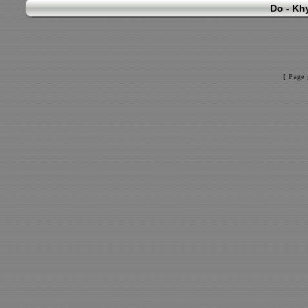
Do - Khy
[ Page