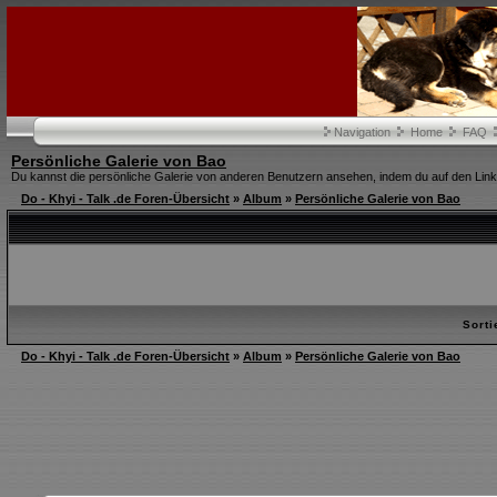
Navigation
Home
FAQ
Persönliche Galerie von Bao
Du kannst die persönliche Galerie von anderen Benutzern ansehen, indem du auf den Link i
Do - Khyi - Talk .de Foren-Übersicht
»
Album
»
Persönliche Galerie von Bao
Sort
Do - Khyi - Talk .de Foren-Übersicht
»
Album
»
Persönliche Galerie von Bao