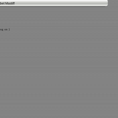
et Mastiff
ug on ]