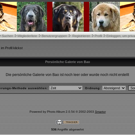
Suchen
Mitgliederliste
Benutzergruppen
Registrieren
Profil
Einloggen, um priva
m Profil klickst
Persönliche Galerie von Bao
Die persönliche Galerie von Bao ist noch leer oder wurde noch nicht erstellt
ierungs-Methode auswählen:
Ordnung:
Powered by Photo Album 2.0.54 © 2002-2003
Smartor
536
Angriffe abgewehrt