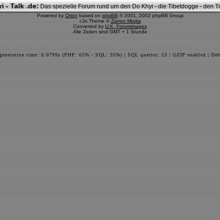
i - Talk .de:
Das spezielle Forum rund um den Do Khyi - die Tibetdogge - den Tib
Powered by
Orion
based on
phpBB
© 2001, 2002 phpBB Group
c3s Theme ©
Zarron Media
Converted by
U.K. Forumimages
Alle Zeiten sind GMT + 1 Stunde
 generation time: 0.0799s (PHP: 65% - SQL: 35%) | SQL queries: 15 | GZIP enabled | Deb