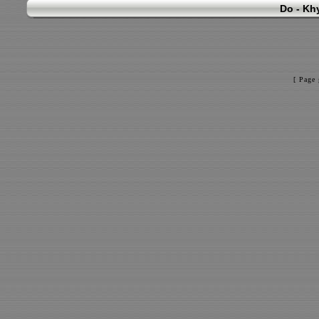
Do - Khy
[ Page