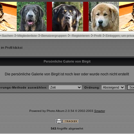
Suchen
Mitgliederliste
Benutzergruppen
Registrieren
Profil
Einloggen, um priva
m Profil klickst
Persönliche Galerie von Birgit
Die persönliche Galerie von Birgit ist noch leer oder wurde noch nicht erstellt
ierungs-Methode auswählen:
Ordnung:
Powered by Photo Album 2.0.54 © 2002-2003
Smartor
543
Angriffe abgewehrt