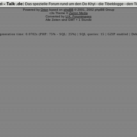
i - Talk .de:
Das spezielle Forum rund um den Do Khyi - die Tibetdogge - den Tib
Powered by
Orion
based on
phpBB
© 2001, 2002 phpBB Group
c3s Theme ©
Zarron Media
Converted by
U.K. Forumimages
Alle Zeiten sind GMT + 1 Stunde
 generation time: 0.0702s (PHP: 75% - SQL: 25%) | SQL queries: 15 | GZIP enabled | Deb