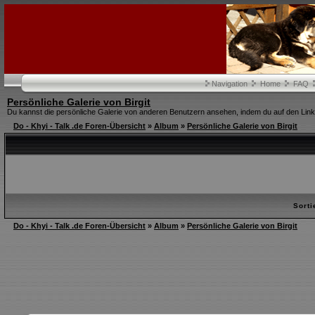
Navigation
Home
FAQ
Persönliche Galerie von Birgit
Du kannst die persönliche Galerie von anderen Benutzern ansehen, indem du auf den Link i
Do - Khyi - Talk .de Foren-Übersicht
»
Album
»
Persönliche Galerie von Birgit
Sort
Do - Khyi - Talk .de Foren-Übersicht
»
Album
»
Persönliche Galerie von Birgit