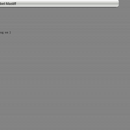
et Mastiff
ug on ]