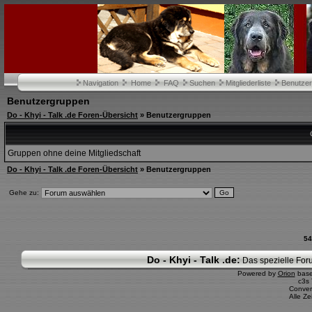
Navigation
Home
FAQ
Suchen
Mitgliederliste
Benutze
Benutzergruppen
Do - Khyi - Talk .de Foren-Übersicht
» Benutzergruppen
Gruppen ohne deine Mitgliedschaft
Do - Khyi - Talk .de Foren-Übersicht
» Benutzergruppen
Gehe zu:
54
Do - Khyi - Talk .de:
Das spezielle Foru
Powered by
Orion
bas
c3s
Conver
Alle Z