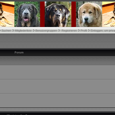
Suchen
Mitgliederliste
Benutzergruppen
Registrieren
Profil
Einloggen, um priva
Forum