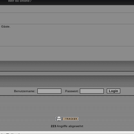
Wer ist online?
3 Gäste.
Benutzername:
Passwort:
223
Angriffe abgewehrt