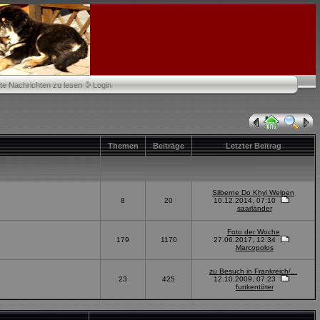
te Nachrichten zu lesen
Login
Themen
Beiträge
Letzter Beitrag
Silberne Do Khyi Welpen
8
20
10.12.2014, 07:10
saarländer
Foto der Woche
179
1170
27.06.2017, 12:34
Marcopolos
zu Besuch in Frankreich/...
23
425
12.10.2009, 07:23
funkentöter