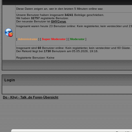
Diese Daten zeigen an, wer in den letzten 5 Minuten online war.
Unsere Benutzer haben insgesamt
34241
Beiträge geschrieben.
Wir haben
32757
registrierte Benutzer.
Der neueste Benutzer ist
GHYCyrus
.
Insgesamt waren heute 23 Benutzer online: Kein registrierter, kein versteckter und 2
[
Administrator
] [
Super Moderator
] [
Moderator
]
Insgesamt sind
60
Benutzer online: Kein registrierter, kein versteckter und 60 Gäste.
Der Rekord liegt bei
1730
Benutzern am 05.05.2026, 19:16.
Registrierte Benutzer: Keine
Login
Do - Khyi - Talk .de Foren-Übersicht