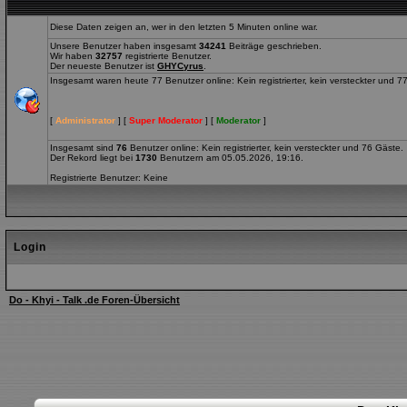
Diese Daten zeigen an, wer in den letzten 5 Minuten online war.
Unsere Benutzer haben insgesamt
34241
Beiträge geschrieben.
Wir haben
32757
registrierte Benutzer.
Der neueste Benutzer ist
GHYCyrus
.
Insgesamt waren heute 77 Benutzer online: Kein registrierter, kein versteckter und 7
[
Administrator
] [
Super Moderator
] [
Moderator
]
Insgesamt sind
76
Benutzer online: Kein registrierter, kein versteckter und 76 Gäste.
Der Rekord liegt bei
1730
Benutzern am 05.05.2026, 19:16.
Registrierte Benutzer: Keine
Login
Do - Khyi - Talk .de Foren-Übersicht