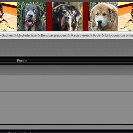
Suchen
Mitgliederliste
Benutzergruppen
Registrieren
Profil
Einloggen, um priva
Forum