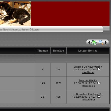
te Nachrichten zu lesen
Login
Themen
Beiträge
Letzter Beitrag
Silberne Do Khyi Welpen
8
20
10.12.2014, 07:10
saarländer
Foto der Woche
179
1170
27.06.2017, 12:34
Marcopolos
zu Besuch in Frankreich/...
23
425
12.10.2009, 07:23
funkentöter