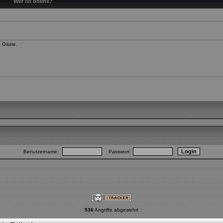
Wer ist online?
7 Gäste.
Benutzername:
Passwort:
536
Angriffe abgewehrt