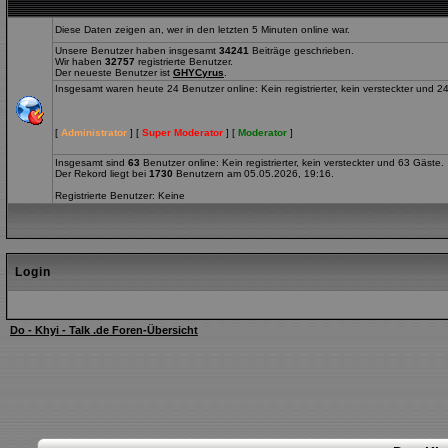
Diese Daten zeigen an, wer in den letzten 5 Minuten online war.
Unsere Benutzer haben insgesamt
34241
Beiträge geschrieben.
Wir haben
32757
registrierte Benutzer.
Der neueste Benutzer ist
GHYCyrus
.
Insgesamt waren heute 24 Benutzer online: Kein registrierter, kein versteckter und 2
[
Administrator
] [
Super Moderator
] [
Moderator
]
Insgesamt sind
63
Benutzer online: Kein registrierter, kein versteckter und 63 Gäste.
Der Rekord liegt bei
1730
Benutzern am 05.05.2026, 19:16.
Registrierte Benutzer: Keine
Login
Do - Khyi - Talk .de Foren-Übersicht