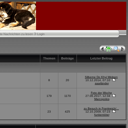
te Nachrichten zu lesen
Login
Themen
Beiträge
Letzter Beitrag
Silberne Do Khyi Welpen
8
20
10.12.2014, 07:10
saarländer
Foto der Woche
179
1170
27.06.2017, 12:34
Marcopolos
zu Besuch in Frankreich/...
23
425
12.10.2009, 07:23
funkentöter