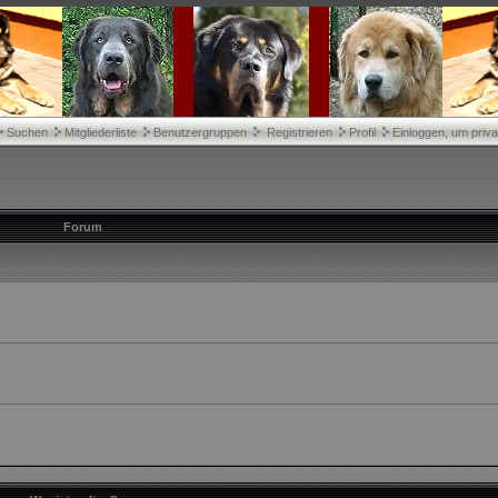
Suchen
Mitgliederliste
Benutzergruppen
Registrieren
Profil
Einloggen, um priva
Forum