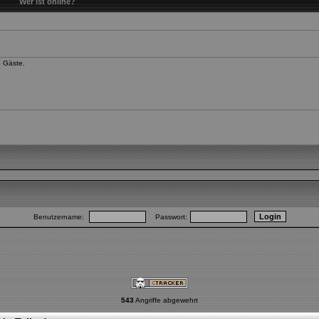
Wer ist online?
4 Gäste.
Benutzername:
Passwort:
543
Angriffe abgewehrt