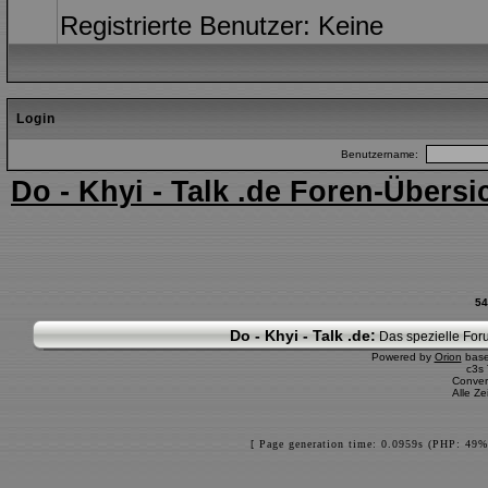
Registrierte Benutzer: Keine
Login
Benutzername:
Do - Khyi - Talk .de Foren-Übersi
54
Do - Khyi - Talk .de:
Das spezielle Foru
Powered by
Orion
bas
c3s
Conver
Alle Z
[ Page generation time: 0.0959s (PHP: 49%