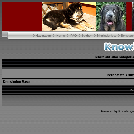
Navigation
Home
FAQ
Suchen
Mitgliederliste
Benutze
Klicke auf eine Kategori
::
Beliebteste Artike
Knowledge Base
Ka
Powered by Knowledge