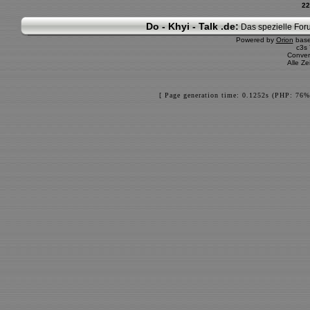
22
Do - Khyi - Talk .de:
Das spezielle Foru
Powered by
Orion
bas
c3s
Conver
Alle Z
[ Page generation time: 0.1252s (PHP: 76%