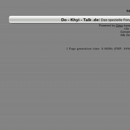
54
Do - Khyi - Talk .de:
Das spezielle Foru
Powered by
Orion
bas
c3s
Conver
Alle Z
[ Page generation time: 0.0698s (PHP: 64%