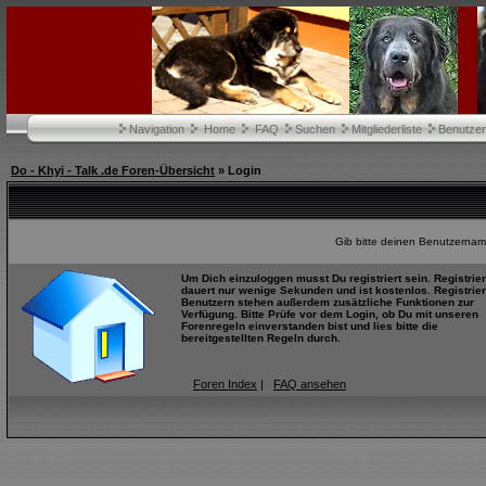
Navigation
Home
FAQ
Suchen
Mitgliederliste
Benutze
Do - Khyi - Talk .de Foren-Übersicht
» Login
Gib bitte deinen Benutzernam
Um Dich einzuloggen musst Du registriert sein. Registrie
dauert nur wenige Sekunden und ist kostenlos. Registrier
Benutzern stehen außerdem zusätzliche Funktionen zur
Verfügung. Bitte Prüfe vor dem Login, ob Du mit unseren
Forenregeln einverstanden bist und lies bitte die
bereitgestellten Regeln durch.
Foren Index
|
FAQ ansehen