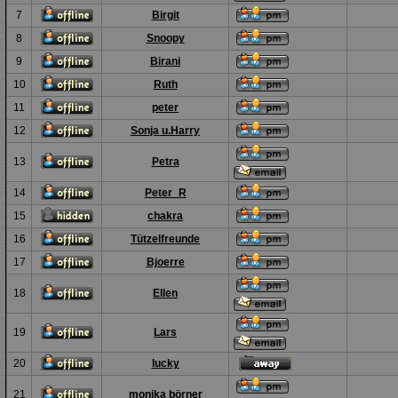
7
Birgit
8
Snoopy
9
Birani
10
Ruth
11
peter
12
Sonja u.Harry
13
Petra
14
Peter_R
15
chakra
16
Tützelfreunde
17
Bjoerre
18
Ellen
19
Lars
20
lucky
21
monika börner