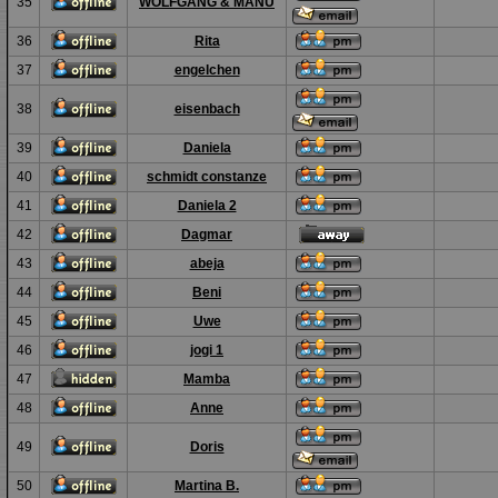
35
WOLFGANG & MANU
36
Rita
37
engelchen
38
eisenbach
39
Daniela
40
schmidt constanze
41
Daniela 2
42
Dagmar
43
abeja
44
Beni
45
Uwe
46
jogi 1
47
Mamba
48
Anne
49
Doris
50
Martina B.