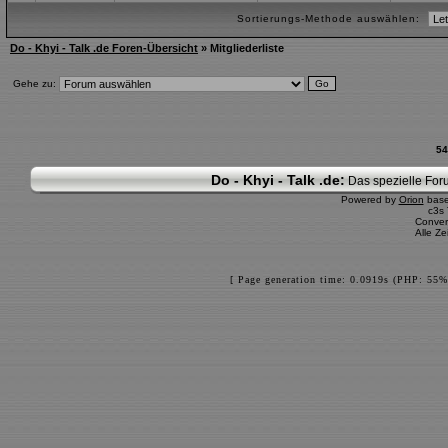
Sortierungs-Methode auswählen:
Do - Khyi - Talk .de Foren-Übersicht
» Mitgliederliste
Gehe zu:
54
Do - Khyi - Talk .de:
Das spezielle Foru
Powered by
Orion
bas
c3s
Conver
Alle Z
[ Page generation time: 0.0919s (PHP: 55%