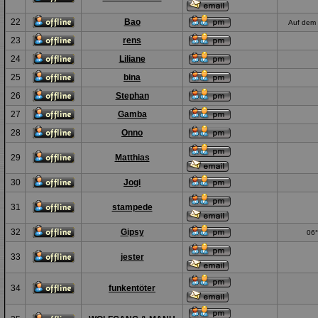
22
Bao
Auf dem 
23
rens
24
Liliane
25
bina
26
Stephan
27
Gamba
28
Onno
29
Matthias
30
Jogi
31
stampede
32
Gipsy
06°
33
jester
34
funkentöter