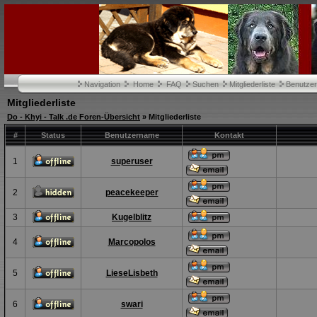
Navigation
Home
FAQ
Suchen
Mitgliederliste
Benutze
Mitgliederliste
Do - Khyi - Talk .de Foren-Übersicht
» Mitgliederliste
#
Status
Benutzername
Kontakt
1
superuser
2
peacekeeper
3
Kugelblitz
4
Marcopolos
5
LieseLisbeth
6
swari