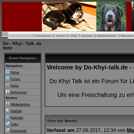
Navigation
Home
FAQ
Suchen
Mitgliederliste
Benutze
Do - Khyi - Talk .de
Home
Board Navigation
Navigation
Welcome by Do-Khyi-talk.de -
Home
Forum
Do Khyi Talk ist ein Forum für
News
Impressum
Um eine Freischaltung zu er
Service
Mitgliederliste
Statistik
Kalender
Foto der Woche
Links
Verfasst am
27.06.2017, 12:34 von
Ma
Downloads