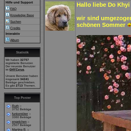
Hilfe und Support
Hallo liebe Do Khyi
FAQ
Knowledge Base
wir sind umgezoge
Suchen
schönen Sommer
Credits
Interaktiv
Album
Statistik
Wir haben
32757
registrierte Benutzer.
Der neueste Benutzer
ist
GHYCyrus
.
Unsere Benutzer haben
insgesamt
34241
Beiträge geschrieben.
Es gibt
2713
Themen.
Top Poster
Ruth
::
3752 Beiträge
funkentöter
::
3360 Beiträge
engelchen
::
2507 Beiträge
Martina B.
::