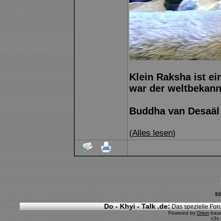
Klein Raksha ist e
war der weltbekann
Buddha van Desaäl
(
Alles lesen
)
53
Do - Khyi - Talk .de:
Das spezielle Foru
Powered by
Orion
bas
c3s