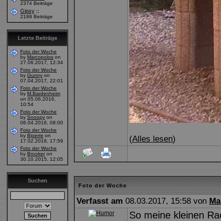
2374 Beiträge
Gipsy
::
2199 Beiträge
Letzte Beiträge
Foto der Woche
by
Marcopolos
on
27.06.2017, 12:34
Foto der Woche
by
Gunny
on
07.04.2017, 22:01
Foto der Woche
by
M.Bardenheim
on 05.06.2016,
10:54
Foto der Woche
by
Snoopy
on
06.04.2016, 08:00
Foto der Woche
by
Bjoerre
on
(
Alles lesen
)
17.02.2016, 17:59
Foto der Woche
by
Brooker
on
30.10.2015, 12:05
Suchen
Foto der Woche
Verfasst am
08.03.2017, 15:58 von
Ma
So meine kleinen Rac