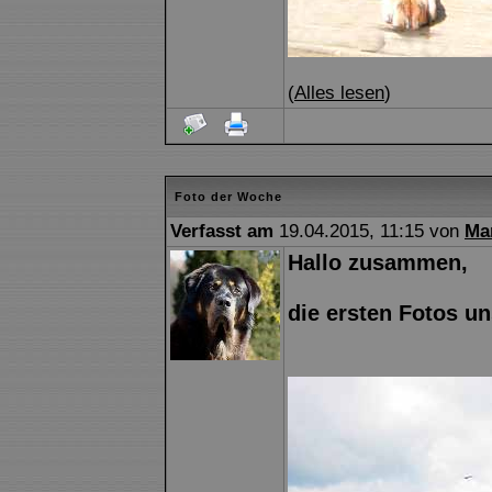
(
Alles lesen
)
Foto der Woche
Verfasst am
19.04.2015, 11:15 von
Ma
Hallo zusammen,
die ersten Fotos un