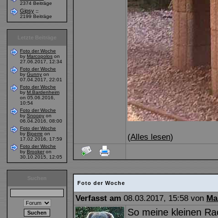
2374 Beiträge
Gipsy
::
2199 Beiträge
Letzte Beiträge
Foto der Woche
by
Marcopolos
on
27.06.2017, 12:34
Foto der Woche
by
Gunny
on
07.04.2017, 22:01
Foto der Woche
by
M.Bardenheim
on 05.06.2016,
10:54
Foto der Woche
by
Snoopy
on
06.04.2016, 08:00
Foto der Woche
by
Bjoerre
on
(
Alles lesen
)
17.02.2016, 17:59
Foto der Woche
by
Brooker
on
30.10.2015, 12:05
Suchen
Foto der Woche
Verfasst am
08.03.2017, 15:58 von
Ma
So meine kleinen Rac