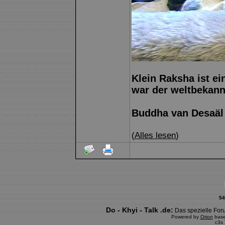
Klein Raksha ist e
war der weltbekann
Buddha van Desaäl
(
Alles lesen
)
54
Do - Khyi - Talk .de:
Das spezielle Foru
Powered by
Orion
bas
c3s