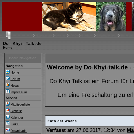
Navigation
Home
FAQ
Suchen
Mitgliederliste
Benutze
Do - Khyi - Talk .de
Home
Board Navigation
Navigation
Welcome by Do-Khyi-talk.de -
Home
Forum
Do Khyi Talk ist ein Forum für
News
Impressum
Um eine Freischaltung zu er
Service
Mitgliederliste
Statistik
Kalender
Foto der Woche
Links
Verfasst am
27.06.2017, 12:34 von
Ma
Downloads