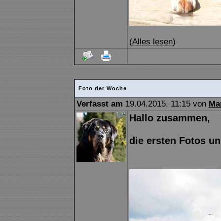
(
Alles lesen
)
Foto der Woche
Verfasst am
19.04.2015, 11:15 von
Ma
Hallo zusammen,
die ersten Fotos un