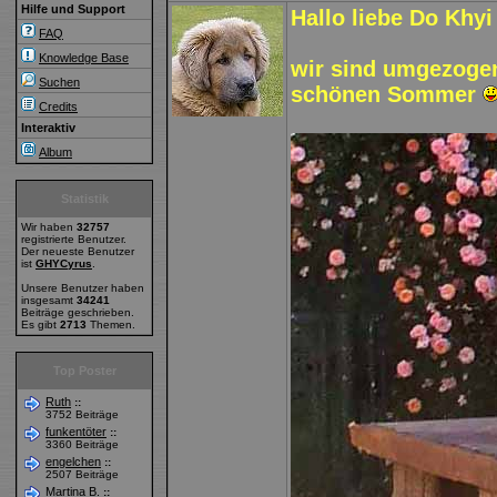
Hilfe und Support
Hallo liebe Do Khyi
FAQ
Knowledge Base
wir sind umgezoge
Suchen
schönen Sommer
Credits
Interaktiv
Album
Statistik
Wir haben
32757
registrierte Benutzer.
Der neueste Benutzer
ist
GHYCyrus
.
Unsere Benutzer haben
insgesamt
34241
Beiträge geschrieben.
Es gibt
2713
Themen.
Top Poster
Ruth
::
3752 Beiträge
funkentöter
::
3360 Beiträge
engelchen
::
2507 Beiträge
Martina B.
::