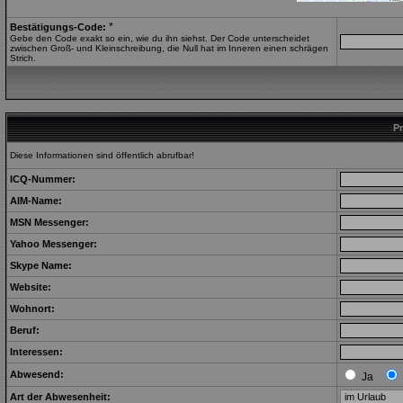
*
Bestätigungs-Code:
Gebe den Code exakt so ein, wie du ihn siehst. Der Code unterscheidet
zwischen Groß- und Kleinschreibung, die Null hat im Inneren einen schrägen
Strich.
Pr
Diese Informationen sind öffentlich abrufbar!
ICQ-Nummer:
AIM-Name:
MSN Messenger:
Yahoo Messenger:
Skype Name:
Website:
Wohnort:
Beruf:
Interessen:
Abwesend:
Ja
Art der Abwesenheit: