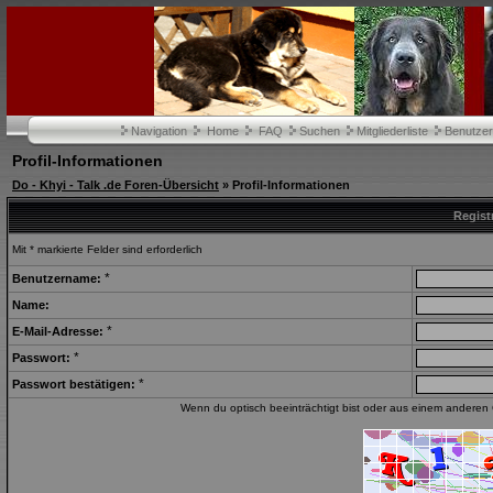
Navigation
Home
FAQ
Suchen
Mitgliederliste
Benutze
Profil-Informationen
Do - Khyi - Talk .de Foren-Übersicht
» Profil-Informationen
Regist
Mit * markierte Felder sind erforderlich
*
Benutzername:
Name:
*
E-Mail-Adresse:
*
Passwort:
*
Passwort bestätigen:
Wenn du optisch beeinträchtigt bist oder aus einem anderen 