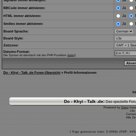
Ja
Signatur immer anhängen:
Ja
BBCode immer aktivieren:
Ja
HTML immer aktivieren:
Ja
Smilies immer aktivieren:
Board-Sprache:
Board-Style:
Zeitzone:
Datums-Format:
Die Syntax ist identisch mit der PHP-Funktion
date()
Do - Khyi - Talk .de Foren-Übersicht
» Profil-Informationen
54
Do - Khyi - Talk .de:
Das spezielle Foru
Powered by
Orion
bas
c3s
Conver
Alle Z
[ Page generation time: 0.0968s (PHP: 64%