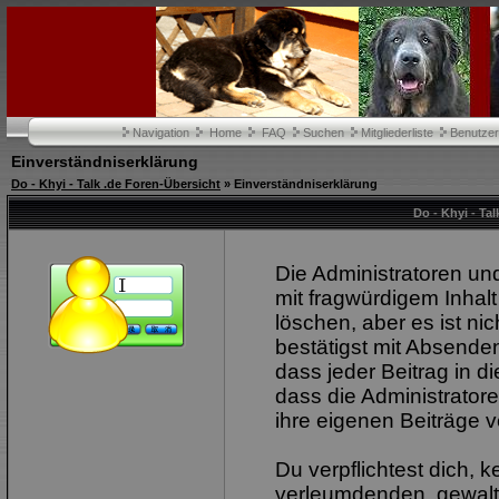
Navigation
Home
FAQ
Suchen
Mitgliederliste
Benutze
Einverständniserklärung
Do - Khyi - Talk .de Foren-Übersicht
» Einverständniserklärung
Do - Khyi - Ta
Die Administratoren u
mit fragwürdigem Inhalt
löschen, aber es ist ni
bestätigst mit Absenden
dass jeder Beitrag in 
dass die Administrator
ihre eigenen Beiträge v
Du verpflichtest dich, 
verleumdenden, gewalt