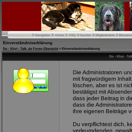
Navigation
Home
FAQ
Suchen
Mitgliederliste
Benutze
Einverständniserklärung
Do - Khyi - Talk .de Foren-Übersicht
» Einverständniserklärung
Do - Khyi - Ta
Die Administratoren u
mit fragwürdigem Inhalt
löschen, aber es ist ni
bestätigst mit Absenden
dass jeder Beitrag in 
dass die Administrator
ihre eigenen Beiträge v
Du verpflichtest dich, 
verleumdenden, gewalt