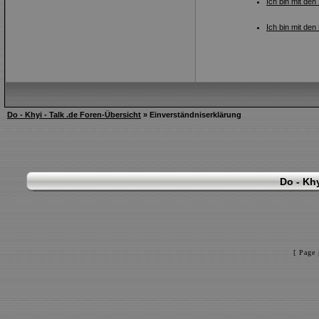
Ich bin mit den
Ich bin mit den
Do - Khyi - Talk .de Foren-Übersicht
» Einverständniserklärung
Do - Khy
[ Page