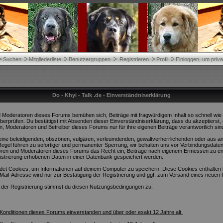
Suchen
Mitgliederliste
Benutzergruppen
Registrieren
Profil
Einloggen, um priva
Do - Khyi - Talk .de - Einverständniserklärung
 Moderatoren dieses Forums bemühen sich, Beiträge mit fragwürdigem Inhalt so schnell wie m
überprüfen. Du bestätigst mit Absenden dieser Einverständniserklärung, dass du akzeptierst
n, Moderatoren und Betreiber dieses Forums nur für ihre eigenen Beiträge verantwortlich sin
 keine beleidigenden, obszönen, vulgären, verleumdenden, gewaltverherrlichenden oder aus a
egel führen zu sofortiger und permanenter Sperrung, wir behalten uns vor Verbindungsdaten
toren und Moderatoren dieses Forums das Recht ein, Beiträge nach eigenem Ermessen zu ent
strierung erhobenen Daten in einer Datenbank gespeichert werden.
t Cookies, um Informationen auf deinem Computer zu speichern. Diese Cookies enthalten 
Mail-Adresse wird nur zur Bestätigung der Registrierung und ggf. zum Versand eines neuen
 der Registrierung stimmst du diesen Nutzungsbedingungen zu.
n Konditionen dieses Forums einverstanden und über oder exakt 12 Jahre alt.