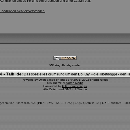
 Konditionen dieses Forums einverstanden und unter 12 Jahre alt.
 Konditionen nicht einverstanden.
536
Angriffe abgewehrt
i - Talk .de:
Das spezielle Forum rund um den Do Khyi - die Tibetdogge - den Tib
Powered by
Orion
based on
phpBB
© 2001, 2002 phpBB Group
c3s Theme ©
Zarron Media
Converted by
U.K. Forumimages
Alle Zeiten sind GMT + 1 Stunde
 generation time: 0.0745s (PHP: 82% - SQL: 18%) | SQL queries: 12 | GZIP enabled | Deb