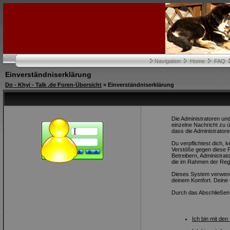
Navigation
Home
FAQ
Einverständniserklärung
Do - Khyi - Talk .de Foren-Übersicht
» Einverständniserklärung
Die Administratoren und
einzelne Nachricht zu 
dass die Administratore
Du verpflichtest dich,
Verstöße gegen diese R
Betreibern, Administra
die im Rahmen der Regi
Dieses System verwende
deinem Komfort. Deine 
Durch das Abschließen
Ich bin mit de