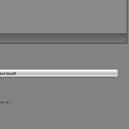
et Mastiff
ug on ]