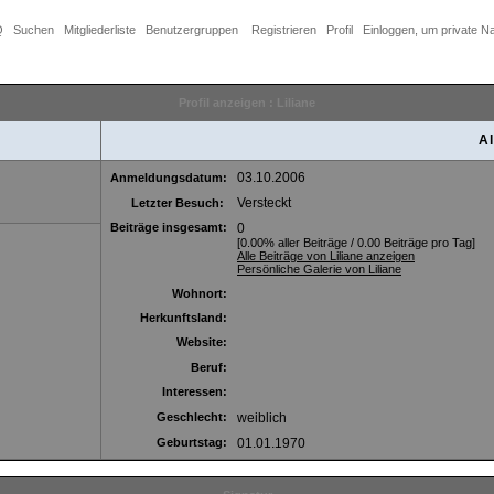
Q
Suchen
Mitgliederliste
Benutzergruppen
Registrieren
Profil
Einloggen, um private N
Profil anzeigen : Liliane
Al
03.10.2006
Anmeldungsdatum:
Versteckt
Letzter Besuch:
Beiträge insgesamt:
0
[0.00% aller Beiträge / 0.00 Beiträge pro Tag]
Alle Beiträge von Liliane anzeigen
Persönliche Galerie von Liliane
Wohnort:
Herkunftsland:
Website:
Beruf:
Interessen:
Geschlecht:
weiblich
Geburtstag:
01.01.1970