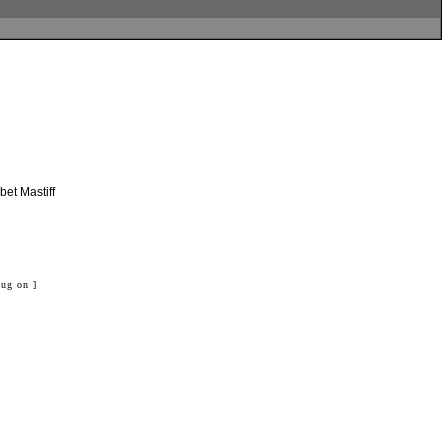
et Mastiff
ug on ]