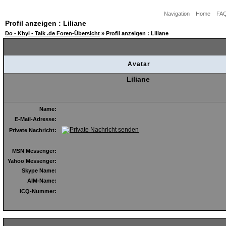
Navigation
Home
FA
Profil anzeigen : Liliane
Do - Khyi - Talk .de Foren-Übersicht
» Profil anzeigen : Liliane
Avatar
Liliane
Name:
E-Mail-Adresse:
Private Nachricht:
MSN Messenger:
Yahoo Messenger:
Skype Name:
AIM-Name:
ICQ-Nummer: