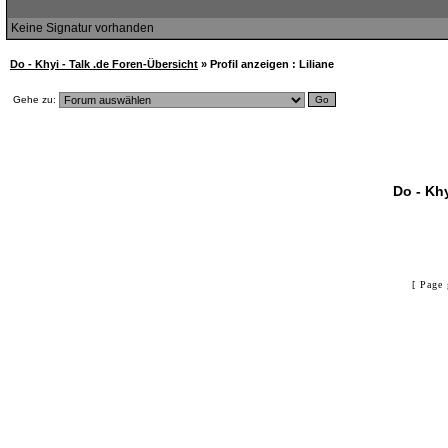
Keine Signatur vorhanden
Do - Khyi - Talk .de Foren-Übersicht
» Profil anzeigen : Liliane
Gehe zu:
Do - Khy
[ Page