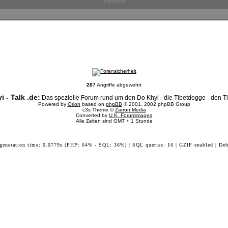
Signatur
267
Angriffe abgewehrt
i - Talk .de:
Das spezielle Forum rund um den Do Khyi - die Tibetdogge - den Tib
Powered by
Orion
based on
phpBB
© 2001, 2002 phpBB Group
c3s Theme ©
Zarron Media
Converted by
U.K. Forumimages
Alle Zeiten sind GMT + 1 Stunde
 generation time: 0.0779s (PHP: 64% - SQL: 36%) | SQL queries: 16 | GZIP enabled | Deb