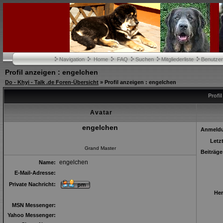
Navigation
Home
FAQ
Suchen
Mitgliederliste
Benutze
Profil anzeigen : engelchen
Do - Khyi - Talk .de Foren-Übersicht
» Profil anzeigen : engelchen
Profi
Avatar
engelchen
Anmeld
Letz
Grand Master
Beiträge
engelchen
Name:
E-Mail-Adresse:
Private Nachricht:
Her
MSN Messenger:
Yahoo Messenger: