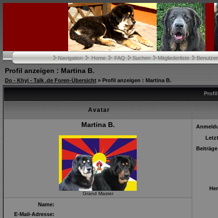
Navigation
Home
FAQ
Suchen
Mitgliederliste
Benutze
Profil anzeigen : Martina B.
Do - Khyi - Talk .de Foren-Übersicht
» Profil anzeigen : Martina B.
Profi
Avatar
Martina B.
Anmeld
Letz
Beiträge
Her
Grand Master
Name:
E-Mail-Adresse: