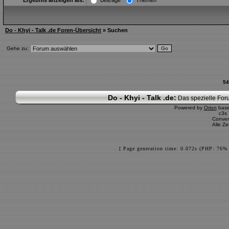
Ergebnis anzeigen als:
Beiträge
Themen
Do - Khyi - Talk .de Foren-Übersicht
» Suchen
Gehe zu:
54
Do - Khyi - Talk .de:
Das spezielle Foru
Powered by
Orion
bas
c3s
Conver
Alle Z
[ Page generation time: 0.072s (PHP: 76% 