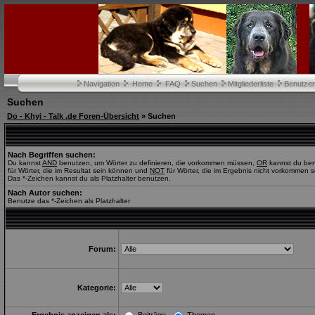
Navigation
Home
FAQ
Suchen
Mitgliederliste
Benutze
Suchen
Do - Khyi - Talk .de Foren-Übersicht
» Suchen
Nach Begriffen suchen:
Du kannst
AND
benutzen, um Wörter zu definieren, die vorkommen müssen,
OR
kannst du be
für Wörter, die im Resultat sein können und
NOT
für Wörter, die im Ergebnis nicht vorkommen s
Das *-Zeichen kannst du als Platzhalter benutzen.
Nach Autor suchen:
Benutze das *-Zeichen als Platzhalter
Forum:
Kategorie: