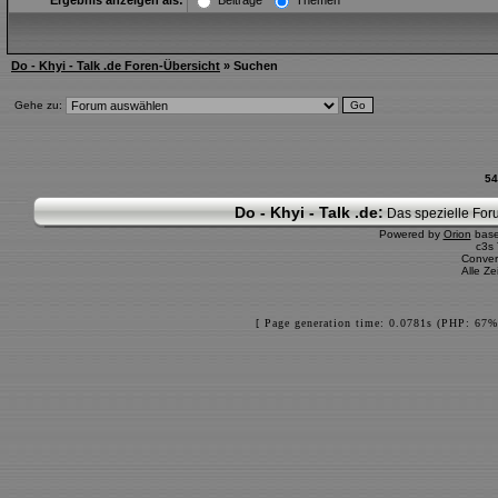
Ergebnis anzeigen als:
Beiträge
Themen
Do - Khyi - Talk .de Foren-Übersicht
» Suchen
Gehe zu:
54
Do - Khyi - Talk .de:
Das spezielle Foru
Powered by
Orion
bas
c3s
Conver
Alle Z
[ Page generation time: 0.0781s (PHP: 67%