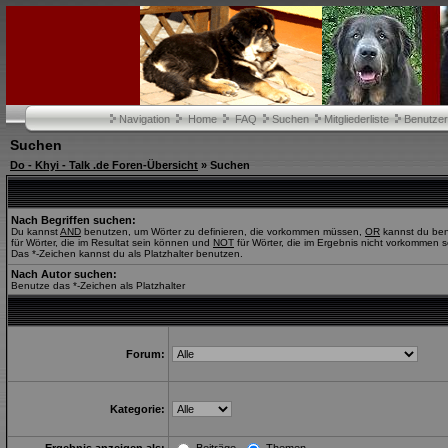
Navigation
Home
FAQ
Suchen
Mitgliederliste
Benutze
Suchen
Do - Khyi - Talk .de Foren-Übersicht
» Suchen
Nach Begriffen suchen:
Du kannst
AND
benutzen, um Wörter zu definieren, die vorkommen müssen,
OR
kannst du be
für Wörter, die im Resultat sein können und
NOT
für Wörter, die im Ergebnis nicht vorkommen s
Das *-Zeichen kannst du als Platzhalter benutzen.
Nach Autor suchen:
Benutze das *-Zeichen als Platzhalter
Forum:
Kategorie: