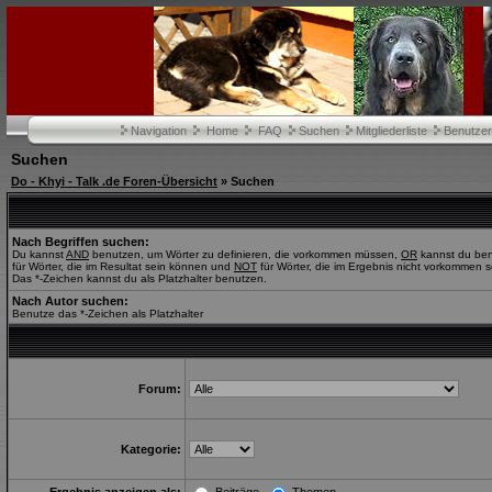
Navigation
Home
FAQ
Suchen
Mitgliederliste
Benutze
Suchen
Do - Khyi - Talk .de Foren-Übersicht
» Suchen
Nach Begriffen suchen:
Du kannst
AND
benutzen, um Wörter zu definieren, die vorkommen müssen,
OR
kannst du be
für Wörter, die im Resultat sein können und
NOT
für Wörter, die im Ergebnis nicht vorkommen s
Das *-Zeichen kannst du als Platzhalter benutzen.
Nach Autor suchen:
Benutze das *-Zeichen als Platzhalter
Forum:
Kategorie: