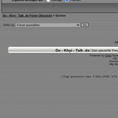
Ergebnis anzeigen als:
Beiträge
Themen
Do - Khyi - Talk .de Foren-Übersicht
» Suchen
Gehe zu:
53
Do - Khyi - Talk .de:
Das spezielle Foru
Powered by
Orion
bas
c3s
Conver
Alle Z
[ Page generation time: 0.082s (PHP: 67% 